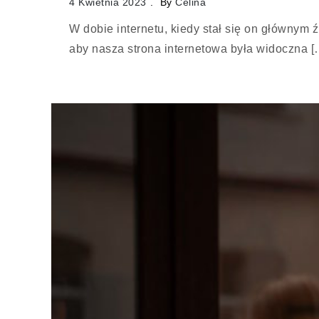
4 Kwietnia 2023
By
Celina
W dobie internetu, kiedy stał się on głównym 
aby nasza strona internetowa była widoczna [